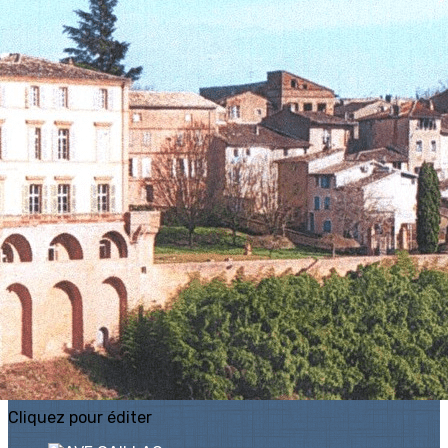
Exporter les lignes sélectionnées
Exporter toutes les colonnes
Exporter uniquement les colonnes affichées
Menu
?>
Images de la page d'accueil
Cliquez pour éditer
Ajoutez un logo, un bouton, des réseaux sociaux
Cliquez pour éditer