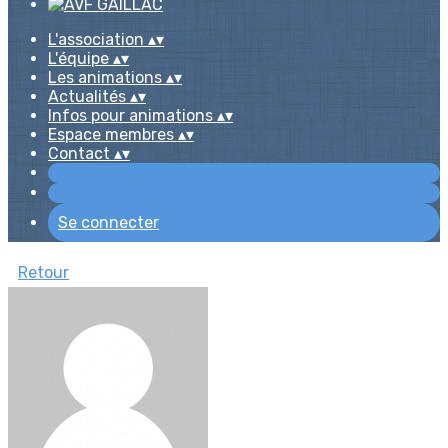
L'association
▴
▾
L'équipe
▴
▾
Les animations
▴
▾
Actualités
▴
▾
Infos pour animations
▴
▾
Espace membres
▴
▾
Contact
▴
▾
Se connecter
Retour