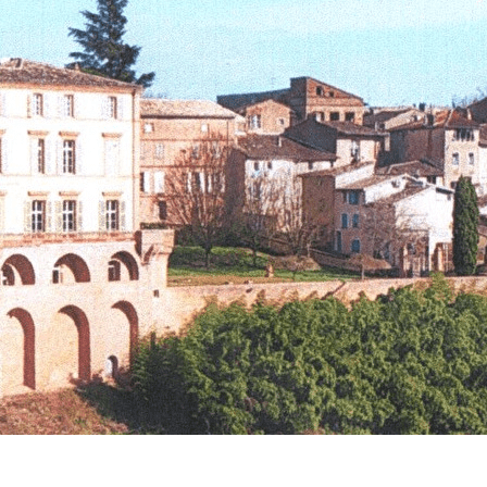
Exporter les lignes sélectionnées
Exporter toutes les colonnes
Exporter uniquement les colonnes affichées
Menu
?>
Images de la page d'accueil
Cliquez pour éditer