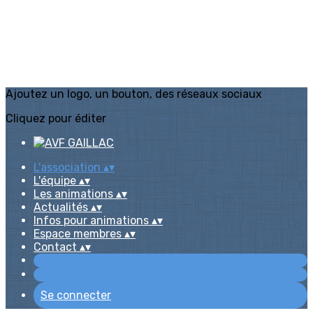
Ajoutez un logo, un bouton, des réseaux sociaux
Cliquez pour éditer
L'association
▴
▾
L'équipe
▴
▾
Les animations
▴
▾
Actualités
▴
▾
Infos pour animations
▴
▾
Espace membres
▴
▾
Contact
▴
▾
Se connecter