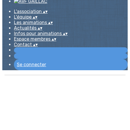
L'association
▴
▾
L'équipe
▴
▾
Les animations
▴
▾
Actualités
▴
▾
Infos pour animations
▴
▾
Espace membres
▴
▾
Contact
▴
▾
Se connecter