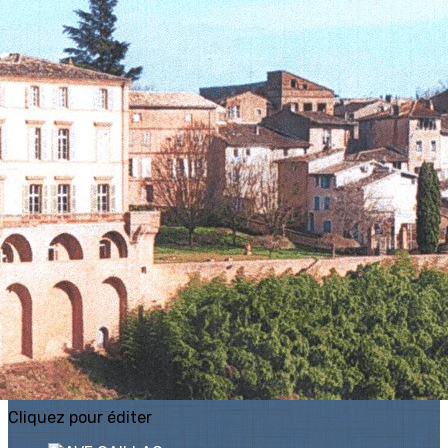
Exporter les lignes sélectionnées
Exporter toutes les colonnes
Exporter uniquement les colonnes affichées
Menu
?>
Images de la page d'accueil
Cliquez pour éditer
Ajoutez un logo, un bouton, des réseaux sociaux
Cliquez pour éditer