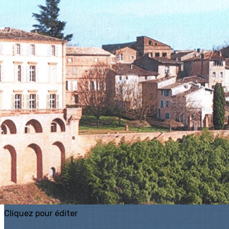
Exporter les lignes sélectionnées
Exporter toutes les colonnes
Exporter uniquement les colonnes affichées
Menu
?>
Images de la page d'accueil
Cliquez pour éditer
Ajoutez un logo, un bouton, des réseaux sociaux
Cliquez pour éditer