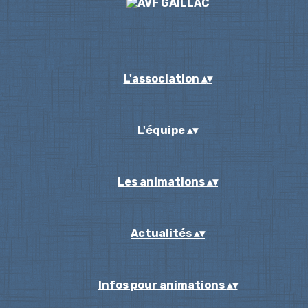
L'association
▴
▾
L'équipe
▴
▾
Les animations
▴
▾
Actualités
▴
▾
Infos pour animations
▴
▾