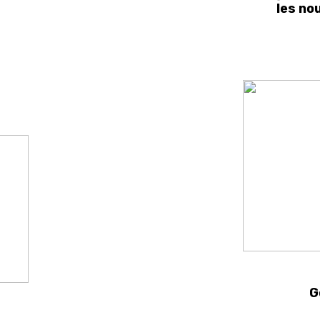
les no
G